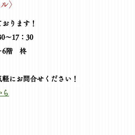
ル〉
ております！
0～17：30
ー6階 柊
気軽にお問合せください！
から